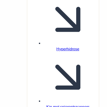
Hyperhidrose
Kin met spierontspanners