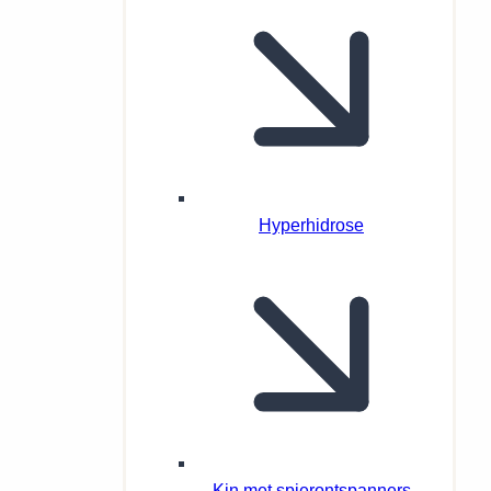
Hyperhidrose
Kin met spierontspanners