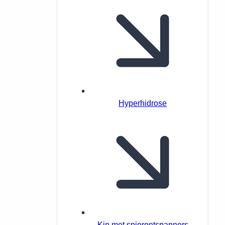
Hyperhidrose
Kin met spierontspanners