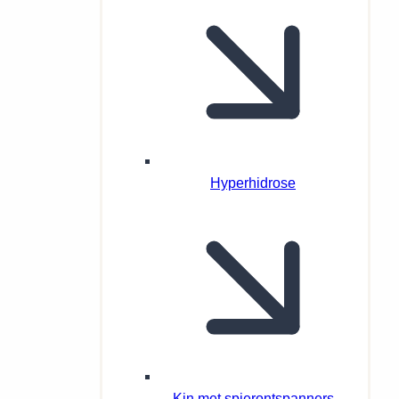
Hyperhidrose
Kin met spierontspanners