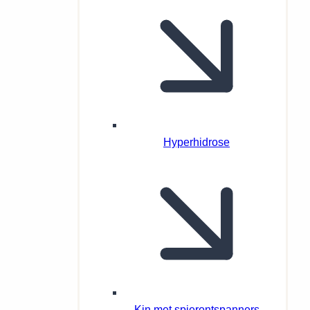
Hyperhidrose
Kin met spierontspanners