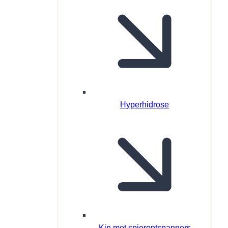
Hyperhidrose
Kin met spierontspanners