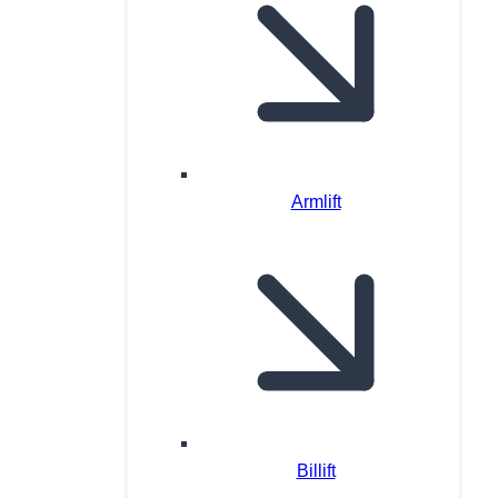
Armlift
Billift