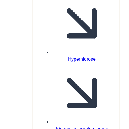
Hyperhidrose
Kin met spierontspanners