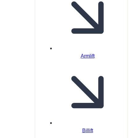
Armlift
Billift