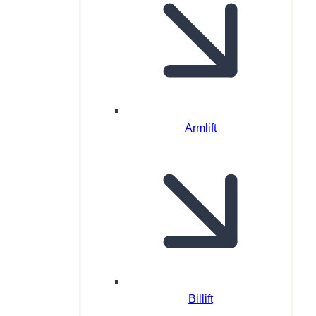
Armlift
Billift