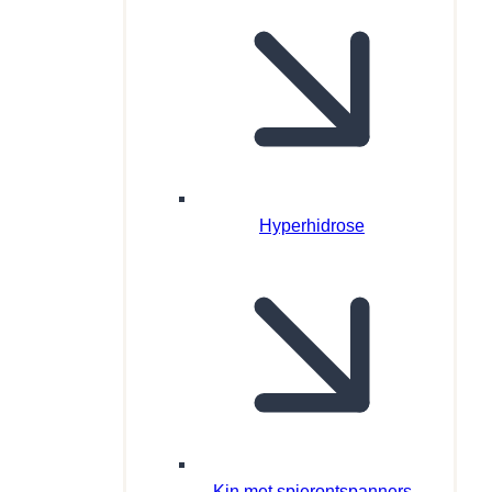
Hyperhidrose
Kin met spierontspanners