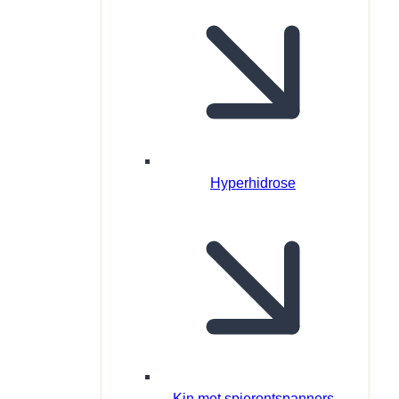
Hyperhidrose
Kin met spierontspanners