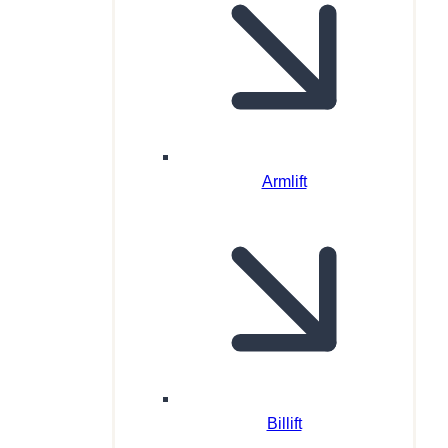
Armlift
Billift