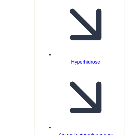
Hyperhidrose
Kin met spierontspanners