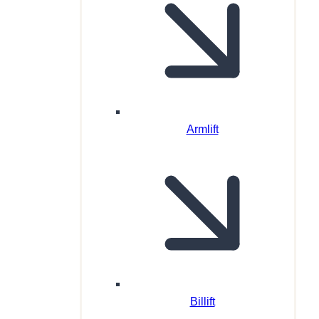
Armlift
Billift