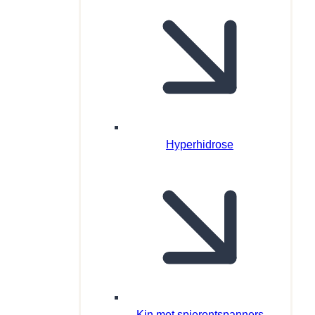
Hyperhidrose
Kin met spierontspanners