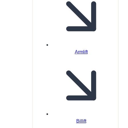
Armlift
Billift