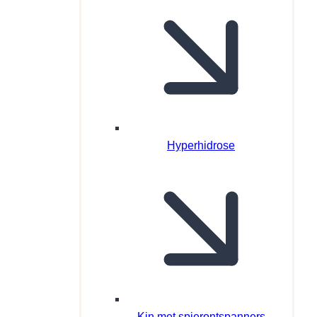
Hyperhidrose
Kin met spierontspanners