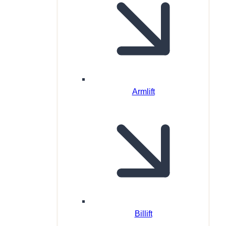
Armlift
Billift