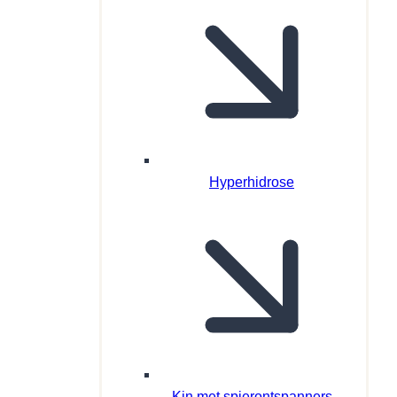
Hyperhidrose
Kin met spierontspanners