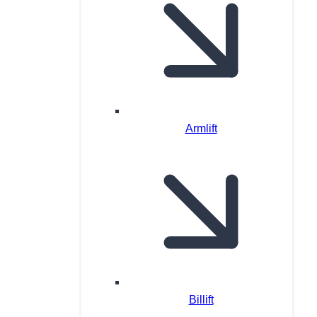
Armlift
Billift