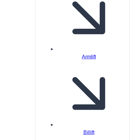
Armlift
Billift