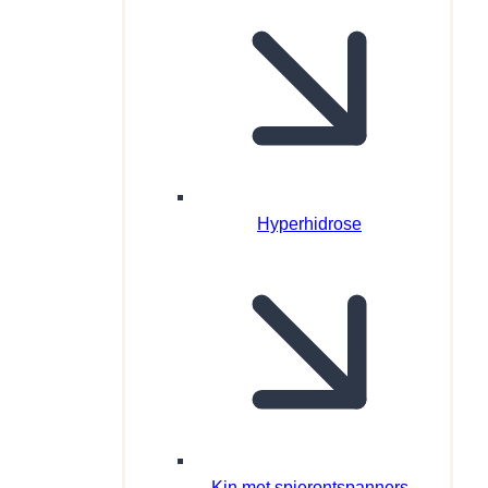
Hyperhidrose
Kin met spierontspanners