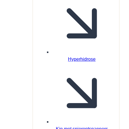
Hyperhidrose
Kin met spierontspanners