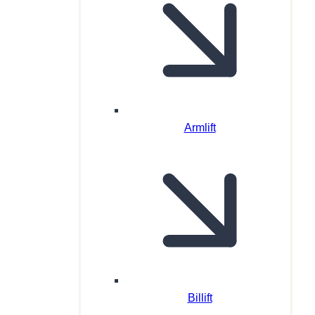
Armlift
Billift