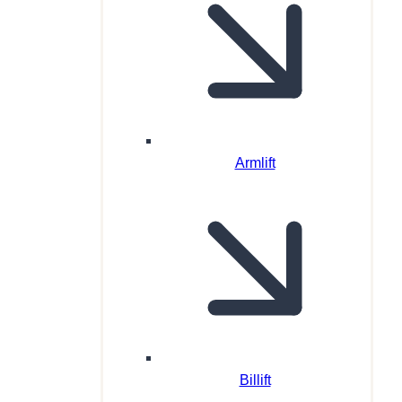
Armlift
Billift