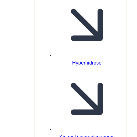
Hyperhidrose
Kin met spierontspanners