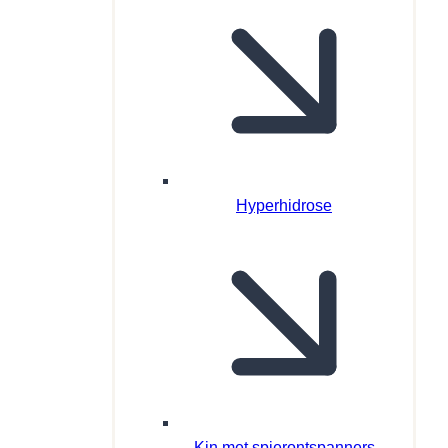
Hyperhidrose
Kin met spierontspanners