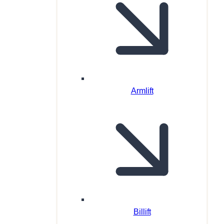
Armlift
Billift