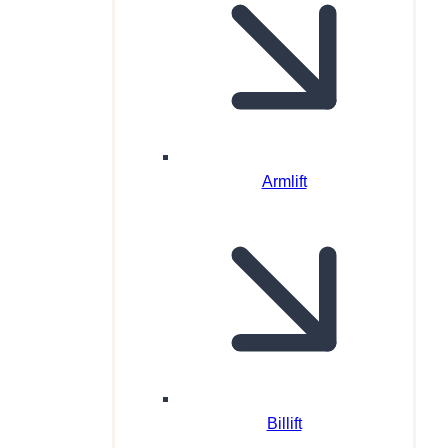
Armlift
Billift