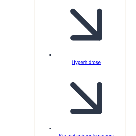
Hyperhidrose
Kin met spierontspanners