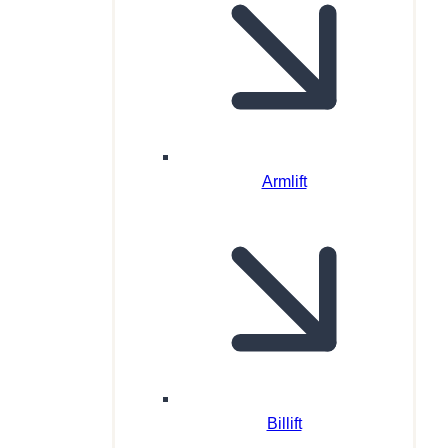
Armlift
Billift