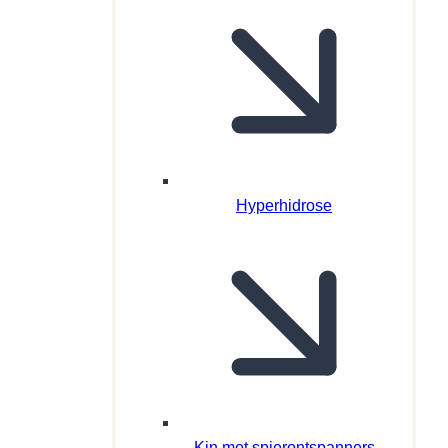
Hyperhidrose
Kin met spierontspanners