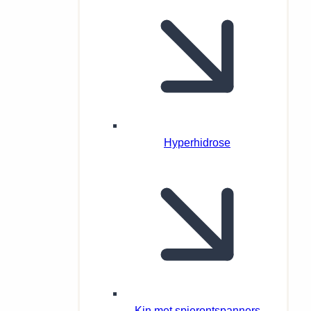
Hyperhidrose
Kin met spierontspanners