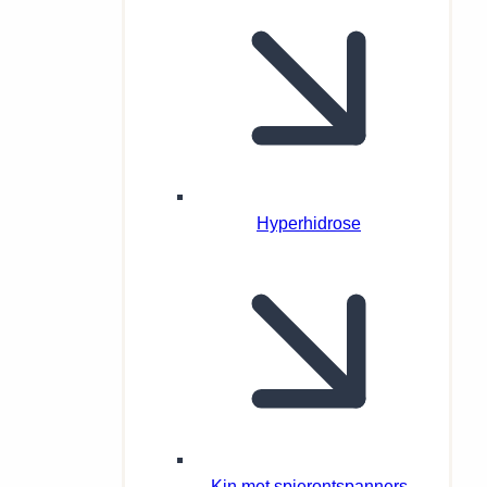
Hyperhidrose
Kin met spierontspanners