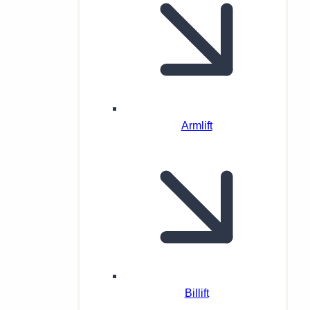
Armlift
Billift