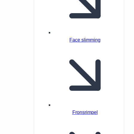
Face slimming
Fronsrimpel