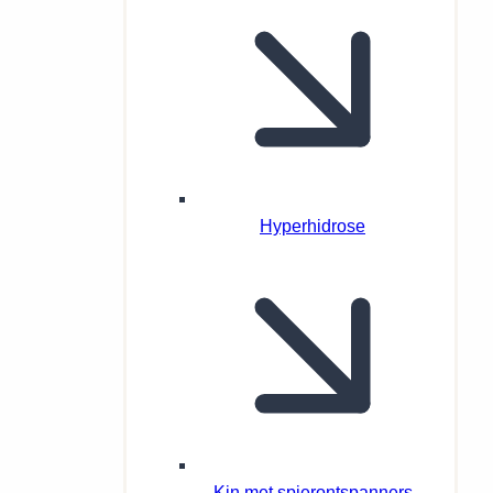
Hyperhidrose
Kin met spierontspanners