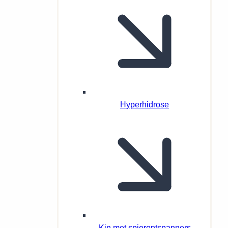
Hyperhidrose
Kin met spierontspanners