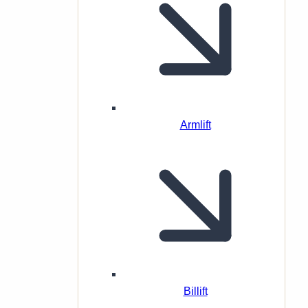
Armlift
Billift